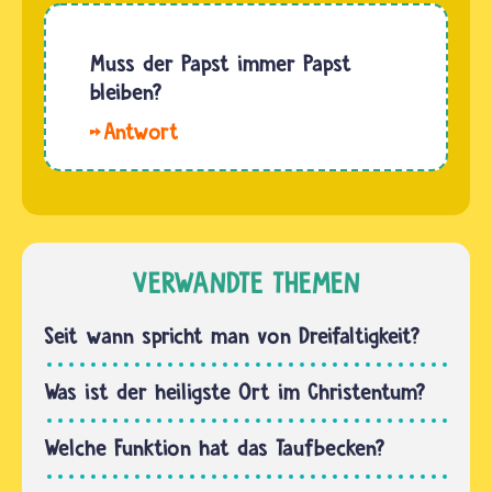
bezeichnen.
katholischen
Denn
Kirche
Muss der Papst immer Papst
viele
gibt es
bleiben?
Menschen
noch
glauben,
Hallo.
keine
dass
Der Papst
Gleichberechtigung.
Gott…
bleibt
Wichtige
fast
Entscheidungen
immer
treffen
bis zu
VERWANDTE THEMEN
dort
seinem
die…
Tod im
Seit wann spricht man von Dreifaltigkeit?
Amt.Der
Vorgänger
Was ist der heiligste Ort im Christentum?
des
jetzigen
Welche Funktion hat das Taufbecken?
Papstes