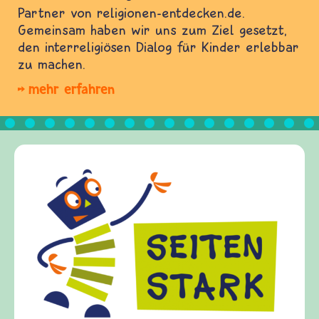
Partner von religionen-entdecken.de.
Gemeinsam haben wir uns zum Ziel gesetzt,
den interreligiösen Dialog für Kinder erlebbar
zu machen.
mehr erfahren
Frieden Fragen
frieden-fragen.de ist ein Internet-Angebot für
Kinder, Eltern und ErzieherInnen das zu
Fragen von Krieg und Frieden, Streit und
Gewalt informiert und einen Austausch zu
diesem Themenbereich ermöglicht. frieden-
fragen.de bietet Antworten auf wichtige