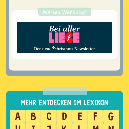
Warum Werbung?
A
B
C
D
E
F
G