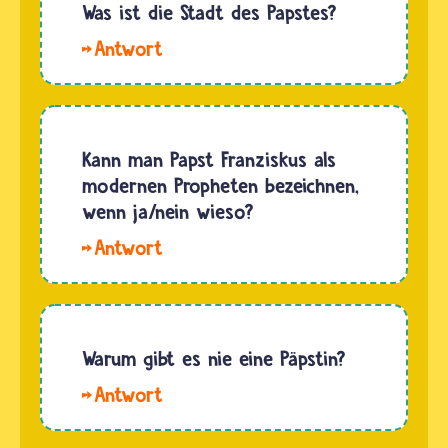
307
Was ist die Stadt des Papstes?
Päpste,
Die
von
Stadt des
denen
Papstes
266 in
ist
Rom
eigentlich
Kann man Papst Franziskus als
lebten.
ein Land:
modernen Propheten bezeichnen,
Manchmal
der Staat
wenn ja/nein wieso?
waren
Vatikanstadt,
Kardinäle
Hallo
kurz
oder
Nina.
auch
Könige
Man kann
Vatikan
nicht
Papst
genannt.
mit…
Franziskus
Warum gibt es nie eine Päpstin?
Dort lebt
als
und…
Hallo
modernen
Paule. In
Propheten
der