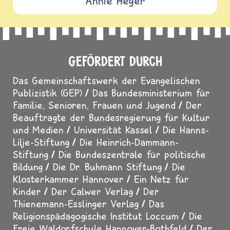
Annie Heger
GEFÖRDERT DURCH
Das Gemeinschaftswerk der Evangelischen
Publizistik (GEP)
Das Bundesministerium für
Familie, Senioren, Frauen und Jugend
Der
Beauftragte der Bundesregierung für Kultur
und Medien
Universität Kassel
Die Hanns-
Lilje-Stiftung
Die Heinrich-Dammann-
Stiftung
Die Bundeszentrale für politische
Bildung
Die Dr. Buhmann Stiftung
Die
Klosterkammer Hannover
Ein Netz für
Kinder
Der Calwer Verlag
Der
Thienemann-Esslinger Verlag
Das
Religionspädagogische Institut Loccum
Die
Freie Waldorfschule Hannover-Bothfeld
Der