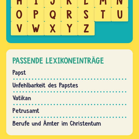
H
I
J
K
L
M
N
O
P
Q
R
S
T
U
V
W
X
Y
Z
PASSENDE LEXIKONEINTRÄGE
Papst
Unfehlbarkeit des Papstes
Vatikan
Petrusamt
Berufe und Ämter im Christentum