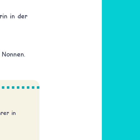
in in der
r Nonnen.
rer in