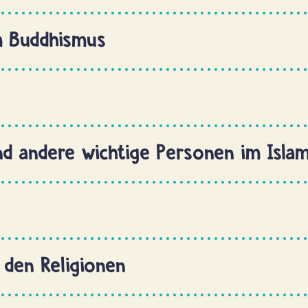
m Buddhismus
nd andere wichtige Personen im Isla
 den Religionen