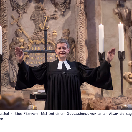
tschel
Eine Pfarrerin hält bei einem Gottesdienst vor einem Altar die s
en.