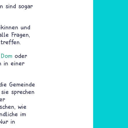
n sind sogar
ikinnen und
lle Fragen,
treffen.
m
Dom
oder
n in einer
die Gemeinde
, sie sprechen
er
schen, wie
ndliche im
Nur in