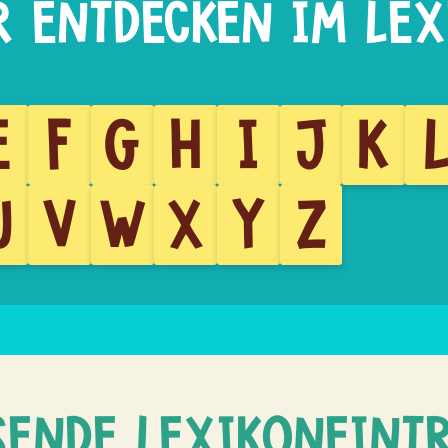
E
F
G
H
I
J
K
U
V
W
X
Y
Z
SENDE LEXIKONEINT