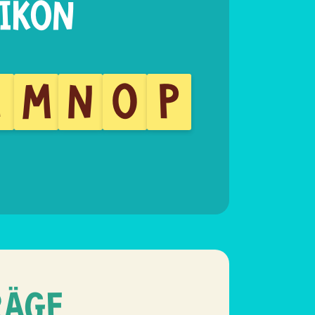
L
M
N
O
P
RÄGE