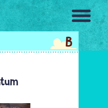
B
ntum