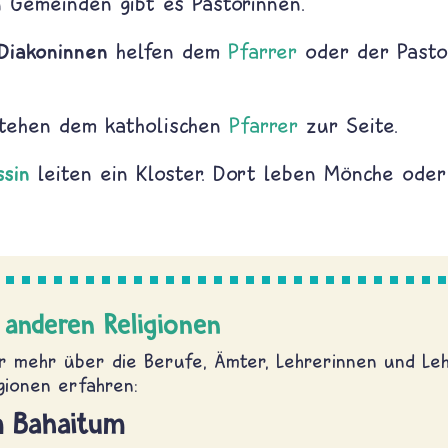
n Gemeinden gibt es Pastorinnen.
Diakoninnen
helfen dem
Pfarrer
oder der Pastor
tehen dem katholischen
Pfarrer
zur Seite.
ssin
leiten ein Kloster. Dort leben Mönche ode
 anderen Religionen
hr mehr über die Berufe, Ämter, Lehrerinnen und Leh
gionen erfahren:
m Bahaitum