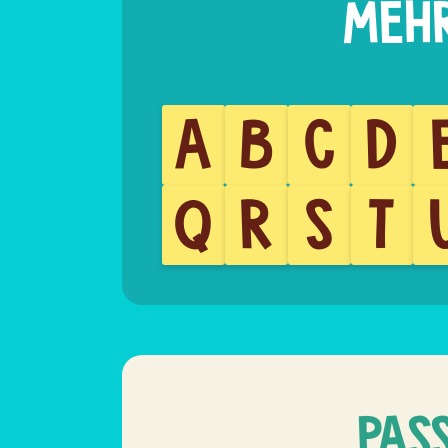
A
B
C
D
Q
R
S
T
PAS