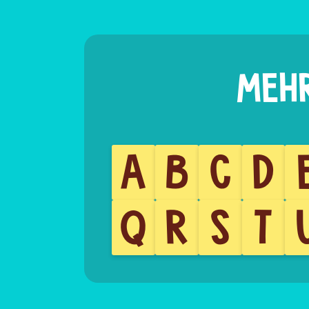
A
B
C
D
Q
R
S
T