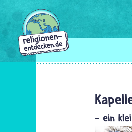
Direkt
zum
Inhalt
Kapell
- ein kl