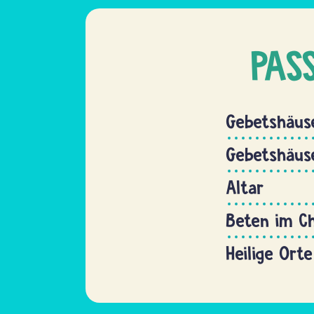
PAS
Gebetshäus
Gebetshäuse
Altar
Beten im C
Heilige Ort