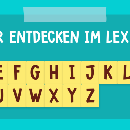
E
F
G
H
I
J
K
U
V
W
X
Y
Z