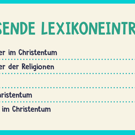
SENDE LEXIKONEINT
er im Christentum
r der Religionen
hristentum
e im Christentum