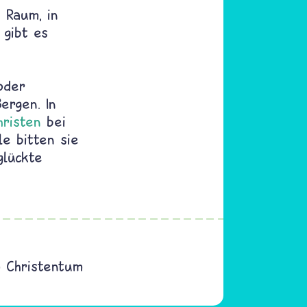
n Raum, in
gibt es
oder
ergen. In
hristen
bei
le bitten sie
glückte
m Christentum