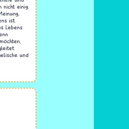
 nicht einig.
Meinung,
ns ist.
es Lebens
Wenn
möchten,
gleitet
elische und