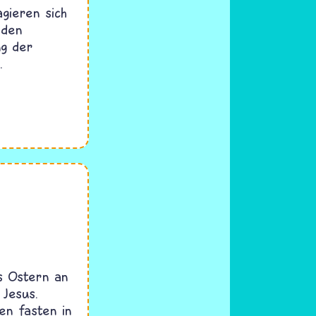
gieren sich
 den
ng der
.
is Ostern an
 Jesus.
en fasten in