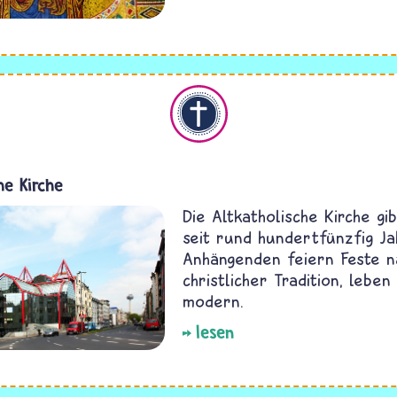
Christentum
he Kirche
Die Altkatholische Kirche gi
seit rund hundertfünzfig Ja
Anhängenden feiern Feste n
christlicher Tradition, lebe
modern.
lesen