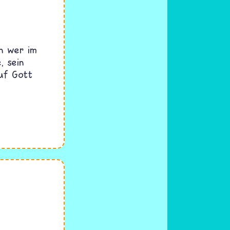
nn wer im
, sein
uf Gott