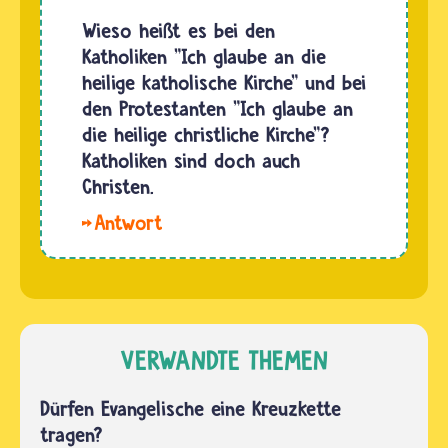
Symbol.
oder
Wieso heißt es bei den
Auch der
Protestant
Katholiken "Ich glaube an die
Fisch ist
werden
heilige katholische Kirche" und bei
ein
willst
den Protestanten "Ich glaube an
altes…
und
die heilige christliche Kirche"?
bisher
Katholiken sind doch auch
keiner
Christen.
Glaubensgemeinschaft
Hallo
angehört
Sasi. Das
hast,…
christliche
Glaubensbekenntnis
gilt für
alle
VERWANDTE THEMEN
Anhängerinnen
und
Dürfen Evangelische eine Kreuzkette
Anhänger
tragen?