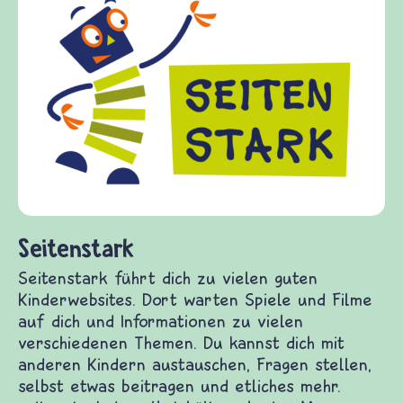
Frieden 
frieden-fra
Kinder, Elt
Fragen von 
Gewalt info
diesem Them
fragen.de b
(Über-)Lebe
und Frieden
nstark
stark führt dich zu vielen guten Kinderwebsites.
arten Spiele und Filme auf dich und
ationen zu vielen verschiedenen Themen. Du
 dich mit anderen Kindern austauschen, Fragen