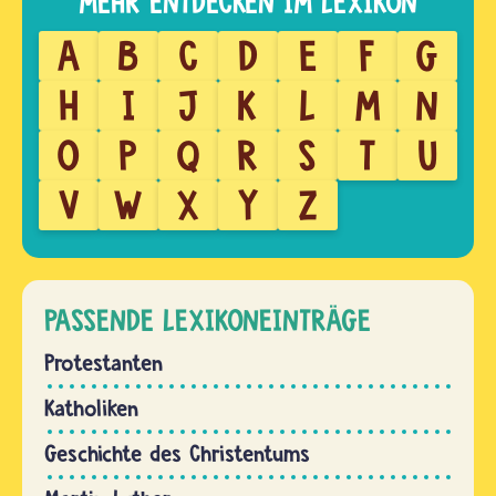
A
B
C
D
E
F
G
H
I
J
K
L
M
N
O
P
Q
R
S
T
U
V
W
X
Y
Z
PASSENDE LEXIKONEINTRÄGE
Protestanten
Katholiken
Geschichte des Christentums