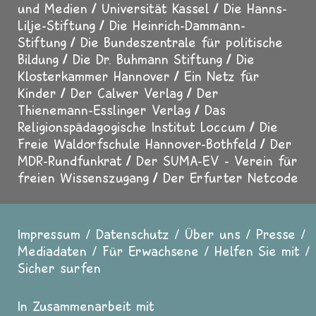
und Medien
Universität Kassel
Die Hanns-
Lilje-Stiftung
Die Heinrich-Dammann-
Stiftung
Die Bundeszentrale für politische
Bildung
Die Dr. Buhmann Stiftung
Die
Klosterkammer Hannover
Ein Netz für
Kinder
Der Calwer Verlag
Der
Thienemann-Esslinger Verlag
Das
Religionspädagogische Institut Loccum
Die
Freie Waldorfschule Hannover-Bothfeld
Der
MDR-Rundfunkrat
Der SUMA-EV - Verein für
freien Wissenszugang
Der Erfurter Netcode
Impressum
Datenschutz
Über uns
Presse
Fußzeile
Mediadaten
Für Erwachsene
Helfen Sie mit
Sicher surfen
In Zusammenarbeit mit