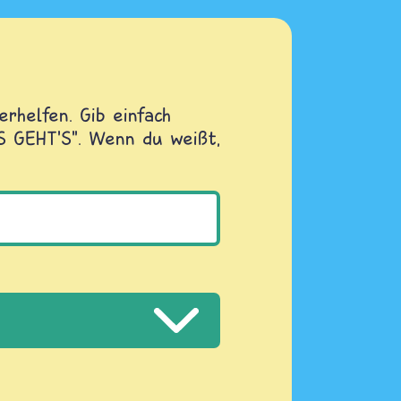
rhelfen. Gib einfach
OS GEHT'S". Wenn du weißt,