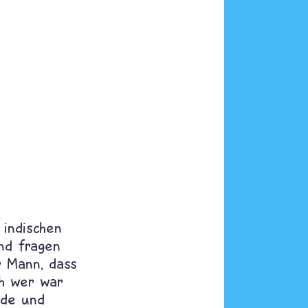
 indischen
nd fragen
r Mann, dass
ch wer war
de und