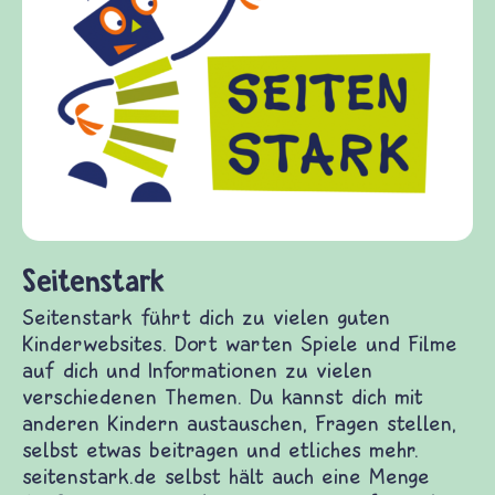
Frieden Fra
frieden-fragen.
Kinder, Eltern 
Fragen von Krie
Gewalt informi
diesem Themenbe
fragen.de biete
(Über-)Lebensf
und Frieden, St
ark
k führt dich zu vielen guten Kinderwebsites. Dort
ele und Filme auf dich und Informationen zu
schiedenen Themen. Du kannst dich mit anderen
stauschen, Fragen stellen, selbst etwas beitragen