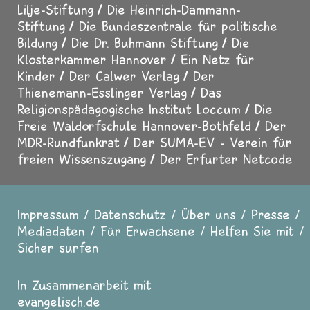
Lilje-Stiftung
Die Heinrich-Dammann-
Stiftung
Die Bundeszentrale für politische
Bildung
Die Dr. Buhmann Stiftung
Die
Klosterkammer Hannover
Ein Netz für
Kinder
Der Calwer Verlag
Der
Thienemann-Esslinger Verlag
Das
Religionspädagogische Institut Loccum
Die
Freie Waldorfschule Hannover-Bothfeld
Der
MDR-Rundfunkrat
Der SUMA-EV - Verein für
freien Wissenszugang
Der Erfurter Netcode
Impressum
Datenschutz
Über uns
Presse
Fußzeile
Mediadaten
Für Erwachsene
Helfen Sie mit
Sicher surfen
In Zusammenarbeit mit
evangelisch.de