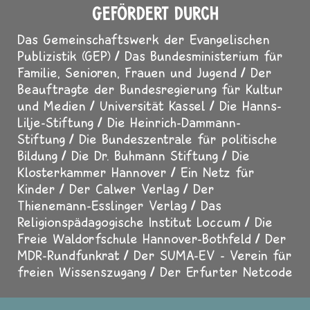
GEFÖRDERT DURCH
Das Gemeinschaftswerk der Evangelischen
Publizistik (GEP)
Das Bundesministerium für
Familie, Senioren, Frauen und Jugend
Der
Beauftragte der Bundesregierung für Kultur
und Medien
Universität Kassel
Die Hanns-
Lilje-Stiftung
Die Heinrich-Dammann-
Stiftung
Die Bundeszentrale für politische
Bildung
Die Dr. Buhmann Stiftung
Die
Klosterkammer Hannover
Ein Netz für
Kinder
Der Calwer Verlag
Der
Thienemann-Esslinger Verlag
Das
Religionspädagogische Institut Loccum
Die
Freie Waldorfschule Hannover-Bothfeld
Der
MDR-Rundfunkrat
Der SUMA-EV - Verein für
freien Wissenszugang
Der Erfurter Netcode