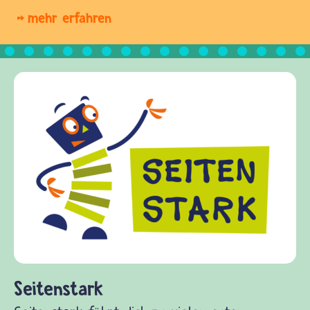
mehr erfahren
Frieden Fragen
frieden-fragen.de ist ein Internet
Kinder, Eltern und ErzieherInnen 
Fragen von Krieg und Frieden, Str
Gewalt informiert und einen Aust
diesem Themenbereich ermöglicht.
fragen.de bietet Antworten auf wi
(Über-)Lebensfragen aus den Bere
und Frieden, Streit und Gewalt.