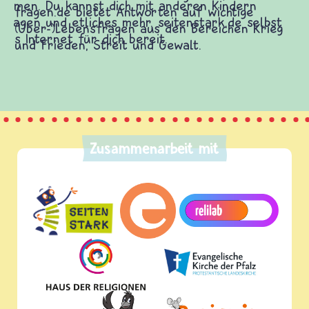
fragen.de bietet Antworten auf wichtige
(Über-)Lebensfragen aus den Bereichen Krieg
und Frieden, Streit und Gewalt.
Zusammenarbeit mit