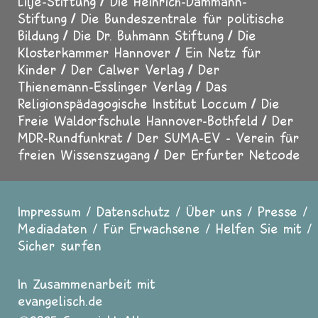
Lilje-Stiftung
Die Heinrich-Dammann-
Stiftung
Die Bundeszentrale für politische
Bildung
Die Dr. Buhmann Stiftung
Die
Klosterkammer Hannover
Ein Netz für
Kinder
Der Calwer Verlag
Der
Thienemann-Esslinger Verlag
Das
Religionspädagogische Institut Loccum
Die
Freie Waldorfschule Hannover-Bothfeld
Der
MDR-Rundfunkrat
Der SUMA-EV - Verein für
freien Wissenszugang
Der Erfurter Netcode
Impressum
Datenschutz
Über uns
Presse
Fußzeile
Mediadaten
Für Erwachsene
Helfen Sie mit
Sicher surfen
In Zusammenarbeit mit
evangelisch.de