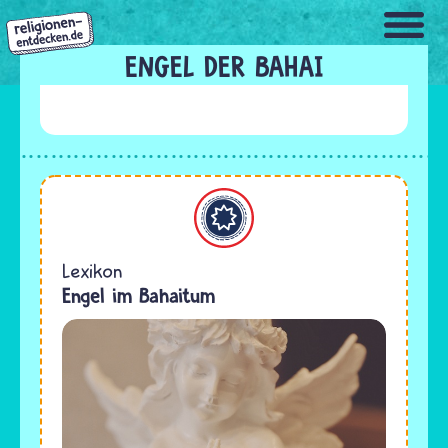
Direkt
zum
Inhalt
ENGEL DER BAHAI
Bahaitum
Lexikon
Engel im Bahaitum