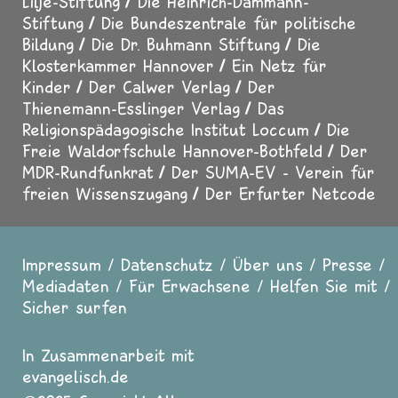
Lilje-Stiftung
Die Heinrich-Dammann-
Stiftung
Die Bundeszentrale für politische
Bildung
Die Dr. Buhmann Stiftung
Die
Klosterkammer Hannover
Ein Netz für
Kinder
Der Calwer Verlag
Der
Thienemann-Esslinger Verlag
Das
Religionspädagogische Institut Loccum
Die
Freie Waldorfschule Hannover-Bothfeld
Der
MDR-Rundfunkrat
Der SUMA-EV - Verein für
freien Wissenszugang
Der Erfurter Netcode
Impressum
Datenschutz
Über uns
Presse
Fußzeile
Mediadaten
Für Erwachsene
Helfen Sie mit
Sicher surfen
In Zusammenarbeit mit
evangelisch.de