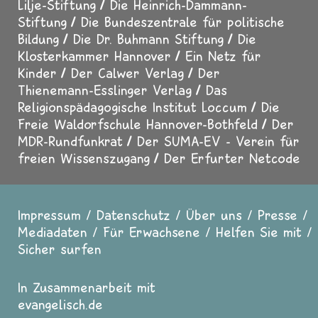
Lilje-Stiftung
Die Heinrich-Dammann-
Stiftung
Die Bundeszentrale für politische
Bildung
Die Dr. Buhmann Stiftung
Die
Klosterkammer Hannover
Ein Netz für
Kinder
Der Calwer Verlag
Der
Thienemann-Esslinger Verlag
Das
Religionspädagogische Institut Loccum
Die
Freie Waldorfschule Hannover-Bothfeld
Der
MDR-Rundfunkrat
Der SUMA-EV - Verein für
freien Wissenszugang
Der Erfurter Netcode
Impressum
Datenschutz
Über uns
Presse
Fußzeile
Mediadaten
Für Erwachsene
Helfen Sie mit
Sicher surfen
In Zusammenarbeit mit
evangelisch.de