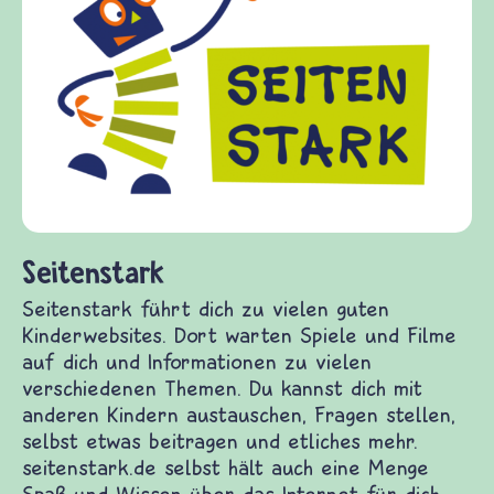
Frieden Fragen
frieden-fragen.de ist ein In
Kinder, Eltern und Erzieher
Fragen von Krieg und Friede
Gewalt informiert und eine
diesem Themenbereich ermög
fragen.de bietet Antworten 
(Über-)Lebensfragen aus de
und Frieden, Streit und Gew
 zu vielen guten Kinderwebsites. Dort warten
ich und Informationen zu vielen verschiedenen