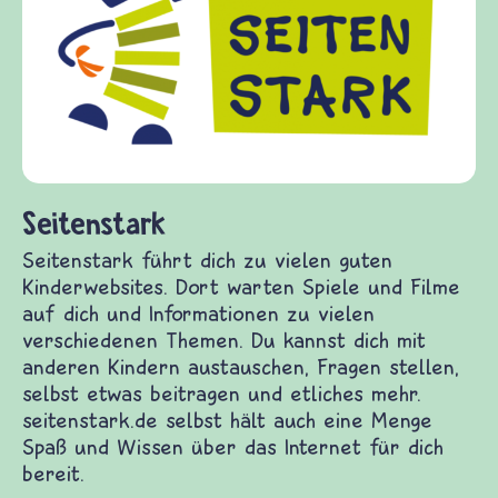
Kinder,
Fragen 
Gewalt 
diesem 
fragen.
(Über-)
und Fri
itenstark
tenstark führt dich zu vielen guten
nderwebsites. Dort warten Spiele und Filme auf
h und Informationen zu vielen verschiedenen
emen. Du kannst dich mit anderen Kindern
tauschen, Fragen stellen, selbst etwas beitragen
 etliches mehr. seitenstark.de selbst hält auch
ne Menge Spaß und Wissen über das Internet für
h bereit.