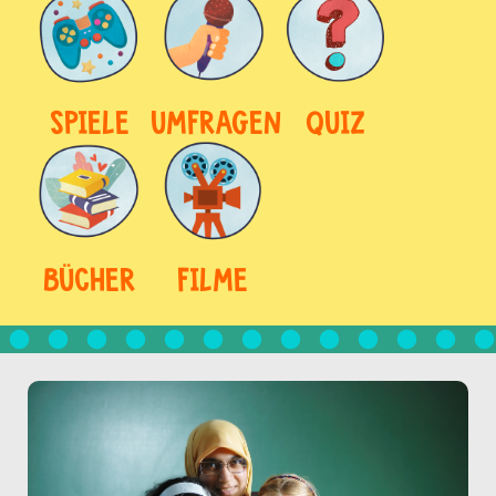
SPIELE
UMFRAGEN
QUIZ
BÜCHER
FILME