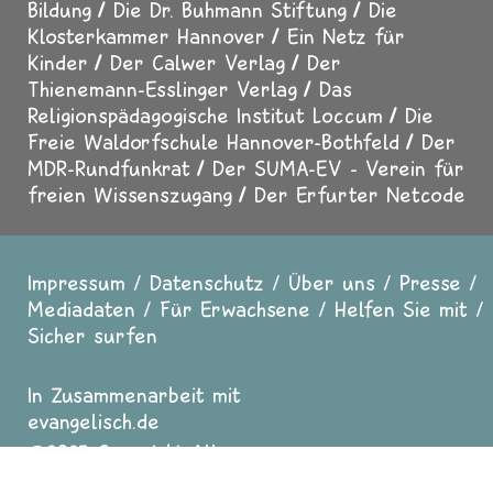
Bildung
Die Dr. Buhmann Stiftung
Die
Klosterkammer Hannover
Ein Netz für
Kinder
Der Calwer Verlag
Der
Thienemann-Esslinger Verlag
Das
Religionspädagogische Institut Loccum
Die
Freie Waldorfschule Hannover-Bothfeld
Der
MDR-Rundfunkrat
Der SUMA-EV - Verein für
freien Wissenszugang
Der Erfurter Netcode
Impressum
Datenschutz
Über uns
Presse
Fußzeile
Mediadaten
Für Erwachsene
Helfen Sie mit
Sicher surfen
In Zusammenarbeit mit
evangelisch.de
2025 Copyright All
Rights reserved