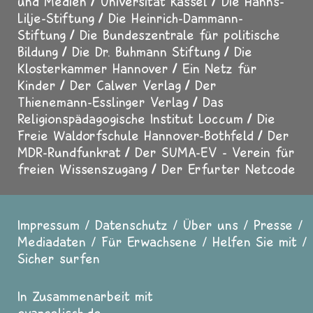
und Medien
Universität Kassel
Die Hanns-
Lilje-Stiftung
Die Heinrich-Dammann-
Stiftung
Die Bundeszentrale für politische
Bildung
Die Dr. Buhmann Stiftung
Die
Klosterkammer Hannover
Ein Netz für
Kinder
Der Calwer Verlag
Der
Thienemann-Esslinger Verlag
Das
Religionspädagogische Institut Loccum
Die
Freie Waldorfschule Hannover-Bothfeld
Der
MDR-Rundfunkrat
Der SUMA-EV - Verein für
freien Wissenszugang
Der Erfurter Netcode
Impressum
Datenschutz
Über uns
Presse
Fußzeile
Mediadaten
Für Erwachsene
Helfen Sie mit
Sicher surfen
In Zusammenarbeit mit
evangelisch.de