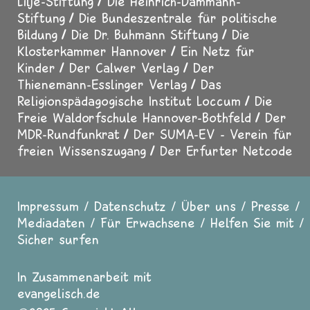
Lilje-Stiftung
Die Heinrich-Dammann-
Stiftung
Die Bundeszentrale für politische
Bildung
Die Dr. Buhmann Stiftung
Die
Klosterkammer Hannover
Ein Netz für
Kinder
Der Calwer Verlag
Der
Thienemann-Esslinger Verlag
Das
Religionspädagogische Institut Loccum
Die
Freie Waldorfschule Hannover-Bothfeld
Der
MDR-Rundfunkrat
Der SUMA-EV - Verein für
freien Wissenszugang
Der Erfurter Netcode
Impressum
Datenschutz
Über uns
Presse
Fußzeile
Mediadaten
Für Erwachsene
Helfen Sie mit
Sicher surfen
In Zusammenarbeit mit
evangelisch.de