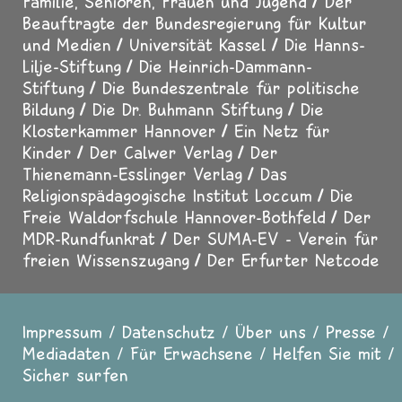
Familie, Senioren, Frauen und Jugend
Der
Beauftragte der Bundesregierung für Kultur
und Medien
Universität Kassel
Die Hanns-
Lilje-Stiftung
Die Heinrich-Dammann-
Stiftung
Die Bundeszentrale für politische
Bildung
Die Dr. Buhmann Stiftung
Die
Klosterkammer Hannover
Ein Netz für
Kinder
Der Calwer Verlag
Der
Thienemann-Esslinger Verlag
Das
Religionspädagogische Institut Loccum
Die
Freie Waldorfschule Hannover-Bothfeld
Der
MDR-Rundfunkrat
Der SUMA-EV - Verein für
freien Wissenszugang
Der Erfurter Netcode
Impressum
Datenschutz
Über uns
Presse
Fußzeile
Mediadaten
Für Erwachsene
Helfen Sie mit
Sicher surfen