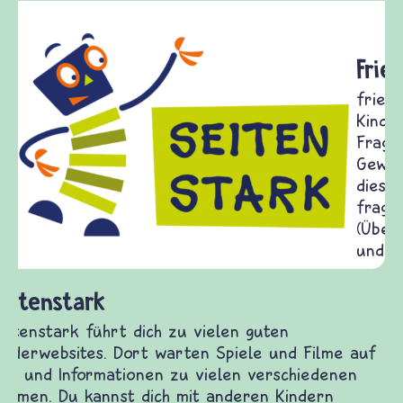
Frieden Fragen
frieden-fragen.de ist ein Internet-Angebot für
Kinder, Eltern und ErzieherInnen das zu
Fragen von Krieg und Frieden, Streit und
Gewalt informiert und einen Austausch zu
diesem Themenbereich ermöglicht. frieden-
fragen.de bietet Antworten auf wichtige
(Über-)Lebensfragen aus den Bereichen Krieg
und Frieden, Streit und Gewalt.