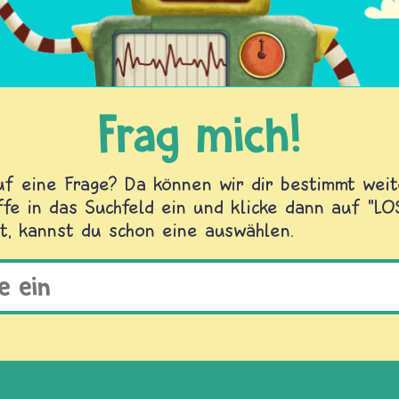
Frag mich!
f eine Frage? Da können wir dir bestimmt weite
fe in das Suchfeld ein und klicke dann auf "L
t, kannst du schon eine auswählen.