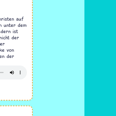
hristen auf
en unter dem
dern ist
nicht der
ier
ke von
en der