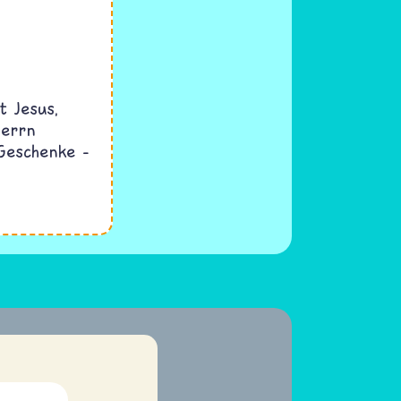
t Jesus,
Herrn
Geschenke –