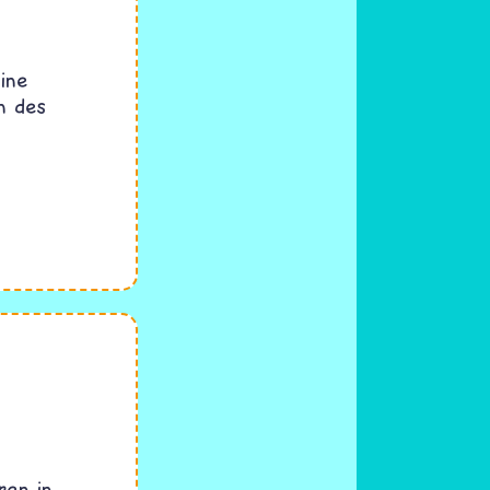
eine
n des
ren in