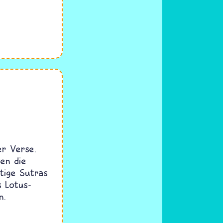
er Verse.
ten die
tige Sutras
s Lotus-
n.