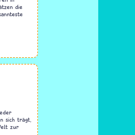
ätzen die
kannteste
jeder
n sich trägt,
Welt zur