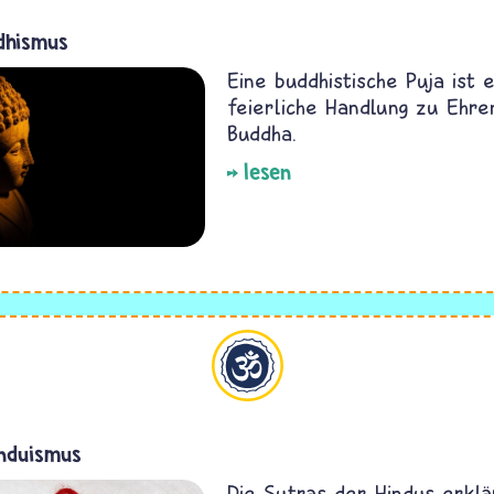
dhismus
Eine buddhistische Puja ist 
feierliche Handlung zu Ehre
Buddha.
lesen
Hinduismus
induismus
Die Sutras der Hindus erklä