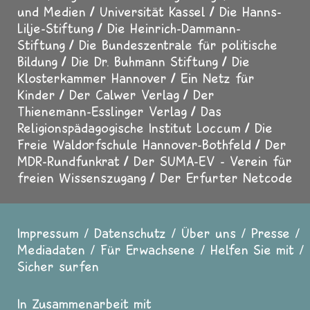
und Medien
Universität Kassel
Die Hanns-
Lilje-Stiftung
Die Heinrich-Dammann-
Stiftung
Die Bundeszentrale für politische
Bildung
Die Dr. Buhmann Stiftung
Die
Klosterkammer Hannover
Ein Netz für
Kinder
Der Calwer Verlag
Der
Thienemann-Esslinger Verlag
Das
Religionspädagogische Institut Loccum
Die
Freie Waldorfschule Hannover-Bothfeld
Der
MDR-Rundfunkrat
Der SUMA-EV - Verein für
freien Wissenszugang
Der Erfurter Netcode
Impressum
Datenschutz
Über uns
Presse
Fußzeile
Mediadaten
Für Erwachsene
Helfen Sie mit
Sicher surfen
In Zusammenarbeit mit