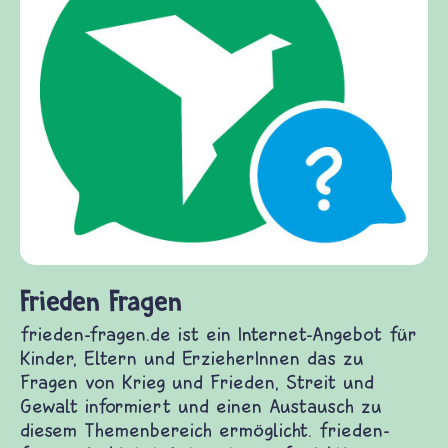
kirche-entdecken.de ist das erste Internet-
Angebot der evangelischen Kirche für Kinde
und wird herausgegeben von der Evang.-Luth
Kirche in Bayern und der Evang.-Luth. Kirche
Hannovers. Hier lernt ihr den Kirchenraum
spielerisch als Erlebnisraum kennen. Unter 
Fittichen der Elster Kira könnt ihr vom
Hauptraum aus eine virtuelle Kirche
durchstöbern und allerlei entdecken.
bot für
nd
zu
en-