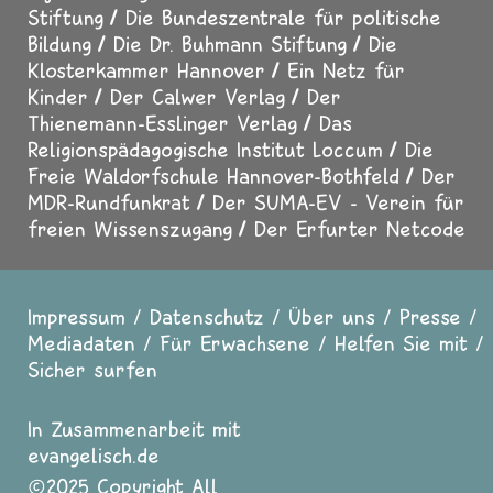
Stiftung
Die Bundeszentrale für politische
Bildung
Die Dr. Buhmann Stiftung
Die
Klosterkammer Hannover
Ein Netz für
Kinder
Der Calwer Verlag
Der
Thienemann-Esslinger Verlag
Das
Religionspädagogische Institut Loccum
Die
Freie Waldorfschule Hannover-Bothfeld
Der
MDR-Rundfunkrat
Der SUMA-EV - Verein für
freien Wissenszugang
Der Erfurter Netcode
Impressum
Datenschutz
Über uns
Presse
Fußzeile
Mediadaten
Für Erwachsene
Helfen Sie mit
Sicher surfen
In Zusammenarbeit mit
evangelisch.de
2025 Copyright All