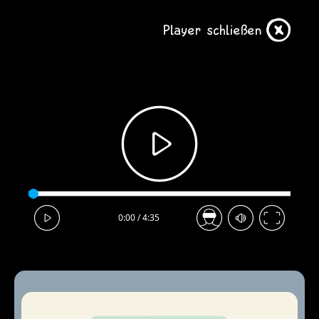
Direkt
zum
Player schließen
Inhalt
0:00
/ 4:35