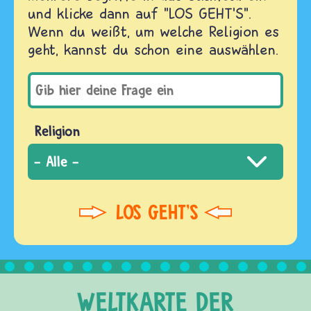
und klicke dann auf "LOS GEHT'S".
Wenn du weißt, um welche Religion es
geht, kannst du schon eine auswählen.
Religion