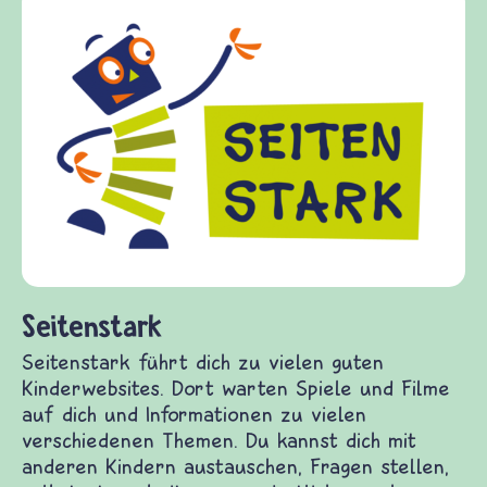
Frieden Fragen
frieden-fragen.de is
Kinder, Eltern und E
Fragen von Krieg un
Gewalt informiert u
diesem Themenbereic
fragen.de bietet An
(Über-)Lebensfragen
und Frieden, Streit 
rt dich zu vielen guten Kinderwebsites. Dort