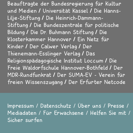
Beauftragte der Bundesregierung für Kultur
und Medien
Universität Kassel
Die Hanns-
Lilje-Stiftung
Die Heinrich-Dammann-
Stiftung
Die Bundeszentrale für politische
Bildung
Die Dr. Buhmann Stiftung
Die
Klosterkammer Hannover
Ein Netz für
Kinder
Der Calwer Verlag
Der
Thienemann-Esslinger Verlag
Das
Religionspädagogische Institut Loccum
Die
Freie Waldorfschule Hannover-Bothfeld
Der
MDR-Rundfunkrat
Der SUMA-EV - Verein für
freien Wissenszugang
Der Erfurter Netcode
Impressum
Datenschutz
Über uns
Presse
Fußzeile
Mediadaten
Für Erwachsene
Helfen Sie mit
Sicher surfen