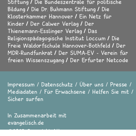
Stiftung
Die Bundeszentrale für politische
Bildung
Die Dr. Buhmann Stiftung
Die
Klosterkammer Hannover
Ein Netz für
Kinder
Der Calwer Verlag
Der
Thienemann-Esslinger Verlag
Das
Religionspädagogische Institut Loccum
Die
Freie Waldorfschule Hannover-Bothfeld
Der
MDR-Rundfunkrat
Der SUMA-EV - Verein für
freien Wissenszugang
Der Erfurter Netcode
Impressum
Datenschutz
Über uns
Presse
Fußzeile
Mediadaten
Für Erwachsene
Helfen Sie mit
Sicher surfen
In Zusammenarbeit mit
evangelisch.de
2025 Copyright All