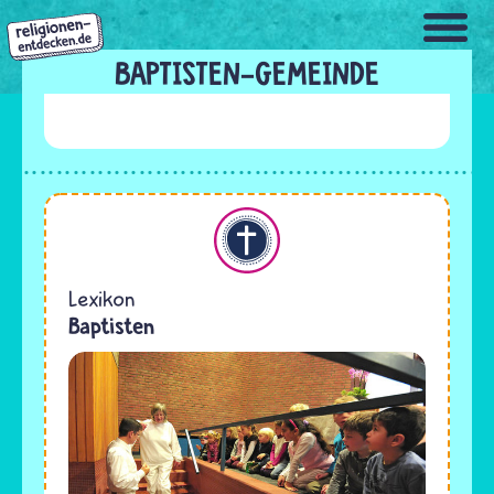
Direkt
zum
Inhalt
BAPTISTEN-GEMEINDE
Christentum
Lexikon
Baptisten