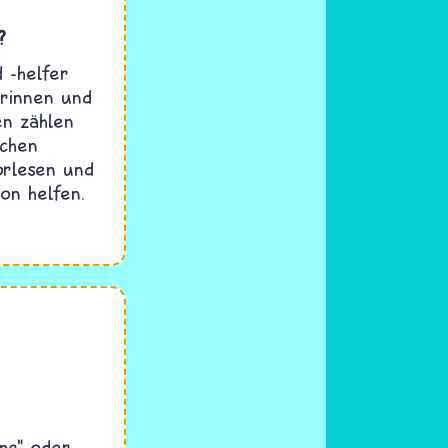
?
 -helfer
rinnen und
en zählen
schen
orlesen und
on helfen.
ng" oder