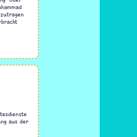
 Muhammad
rzutragen
rbracht
ttesdienste
ung aus der