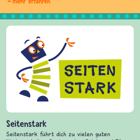
mehr erfahren
Frieden Fragen
frieden-fragen.de ist ein Internet-Angebot für
Kinder, Eltern und ErzieherInnen das zu
Fragen von Krieg und Frieden, Streit und
Gewalt informiert und einen Austausch zu
diesem Themenbereich ermöglicht. frieden-
fragen.de bietet Antworten auf wichtige
(Über-)Lebensfragen aus den Bereichen Krieg
und Frieden, Streit und Gewalt.