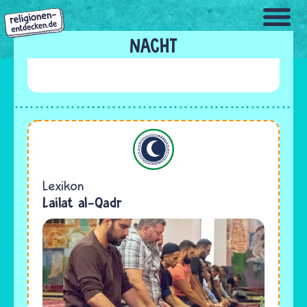
Direkt
zum
Inhalt
NACHT
Islam
Lexikon
Lailat al-Qadr