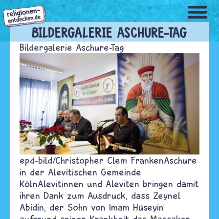
Direkt
zum
Inhalt
BILDERGALERIE ASCHURE-TAG
Bildergalerie Aschure-Tag
epd-bild/Christopher Clem Franken
Aschure
in der Alevitischen Gemeinde
Köln
Alevitinnen und Aleviten bringen damit
ihren Dank zum Ausdruck, dass Zeynel
Abidin, der Sohn von Imam Hüseyin
aufgrund seiner Krankheit das Massaker