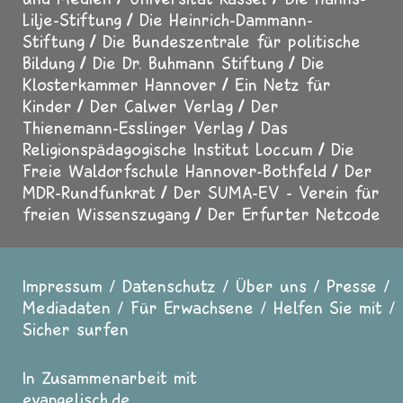
Lilje-Stiftung
Die Heinrich-Dammann-
Stiftung
Die Bundeszentrale für politische
Bildung
Die Dr. Buhmann Stiftung
Die
Klosterkammer Hannover
Ein Netz für
Kinder
Der Calwer Verlag
Der
Thienemann-Esslinger Verlag
Das
Religionspädagogische Institut Loccum
Die
Freie Waldorfschule Hannover-Bothfeld
Der
MDR-Rundfunkrat
Der SUMA-EV - Verein für
freien Wissenszugang
Der Erfurter Netcode
Impressum
Datenschutz
Über uns
Presse
Fußzeile
Mediadaten
Für Erwachsene
Helfen Sie mit
Sicher surfen
In Zusammenarbeit mit
evangelisch.de