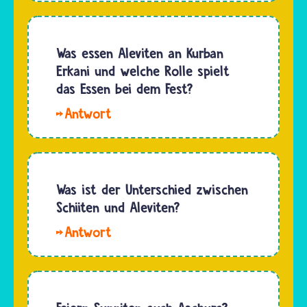
Hussein
ibn Ali
war ein
Was essen Aleviten an Kurban
Enkelkind
Erkani und welche Rolle spielt
des
das Essen bei dem Fest?
Propheten
Hallo
Muhammad.
Je.
Musliminnen
Kurban
und
Erkan ist
Muslime,
im
Was ist der Unterschied zwischen
die
Alevitentum
Schiiten und Aleviten?
glauben,
der Tag
dass
Hallo.
des
der…
Alevitische
Opferns.
und
Nach
schiitische
einer
Gläubige