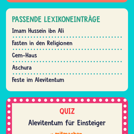
PASSENDE LEXIKONEINTRÄGE
Imam Hussein ibn Ali
Fasten in den Religionen
Cem-Haus
Aschura
Feste im Alevitentum
QUIZ
Alevitentum für Einsteiger
mitmachen