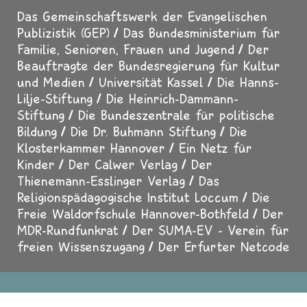
Das Gemeinschaftswerk der Evangelischen
Publizistik (GEP)
Das Bundesministerium für
Familie, Senioren, Frauen und Jugend
Der
Beauftragte der Bundesregierung für Kultur
und Medien
Universität Kassel
Die Hanns-
Lilje-Stiftung
Die Heinrich-Dammann-
Stiftung
Die Bundeszentrale für politische
Bildung
Die Dr. Buhmann Stiftung
Die
Klosterkammer Hannover
Ein Netz für
Kinder
Der Calwer Verlag
Der
Thienemann-Esslinger Verlag
Das
Religionspädagogische Institut Loccum
Die
Freie Waldorfschule Hannover-Bothfeld
Der
MDR-Rundfunkrat
Der SUMA-EV - Verein für
freien Wissenszugang
Der Erfurter Netcode
Impressum
Datenschutz
Über uns
Presse