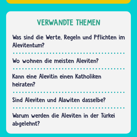
spezielles
des
alevitisches
Heiligen
Gericht
VERWANDTE THEMEN
Alis. Er
heißt
hatte es
„Hizir-
Was sind die Werte, Regeln und Pflichten im
bei sich…
Lokma“,
Alevitentum?
hierfür
macht
Wo wohnen die meisten Aleviten?
man
beispielsweise
Kann eine Alevitin einen Katholiken
„Kömbe…
heiraten?
Sind Aleviten und Alawiten dasselbe?
Warum werden die Aleviten in der Türkei
abgelehnt?