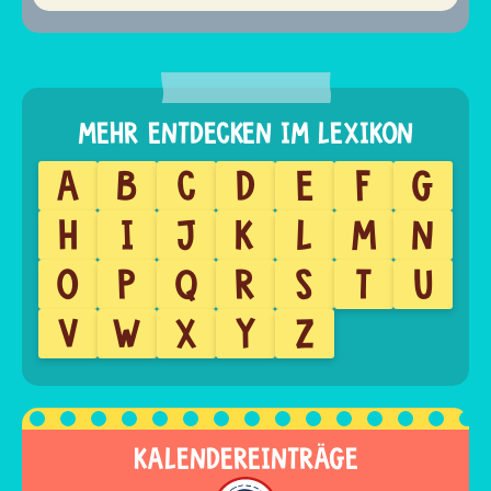
A
B
C
D
E
F
G
H
I
J
K
L
M
N
O
P
Q
R
S
T
U
V
W
X
Y
Z
KALENDEREINTRÄGE