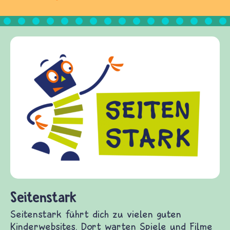
Frieden Fragen
frieden-fragen.de ist ein Internet-Angebot für
Kinder, Eltern und ErzieherInnen das zu
Fragen von Krieg und Frieden, Streit und
Gewalt informiert und einen Austausch zu
diesem Themenbereich ermöglicht. frieden-
fragen.de bietet Antworten auf wichtige
(Über-)Lebensfragen aus den Bereichen Krieg
und Frieden, Streit und Gewalt.