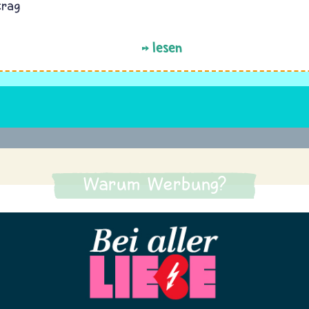
trag
lesen
Warum Werbung?