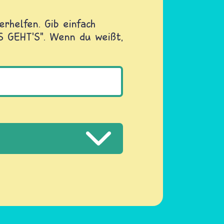
rhelfen. Gib einfach
OS GEHT'S". Wenn du weißt,