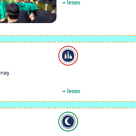
lesen
Alevitentum
trag
lesen
Islam