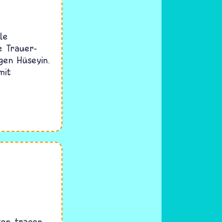
le
e Trauer-
gen Hüseyin.
mit
ten tragen