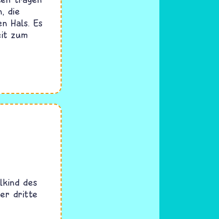
, die
en Hals. Es
eit zum
lkind des
r dritte