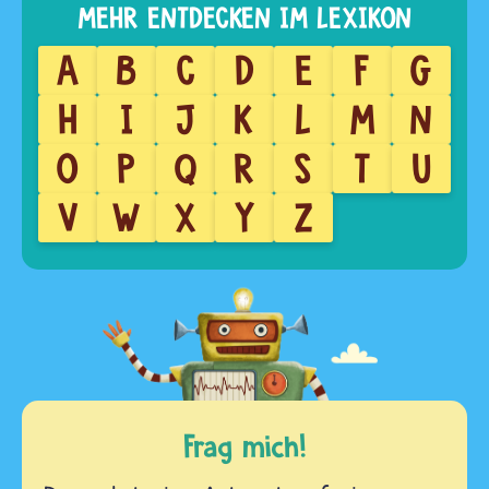
A
B
C
D
E
F
G
H
I
J
K
L
M
N
O
P
Q
R
S
T
U
V
W
X
Y
Z
Frag mich!