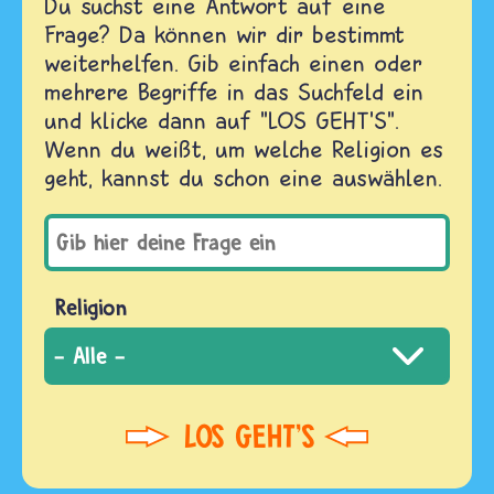
Du suchst eine Antwort auf eine
Frage? Da können wir dir bestimmt
weiterhelfen. Gib einfach einen oder
mehrere Begriffe in das Suchfeld ein
und klicke dann auf "LOS GEHT'S".
Wenn du weißt, um welche Religion es
geht, kannst du schon eine auswählen.
Religion