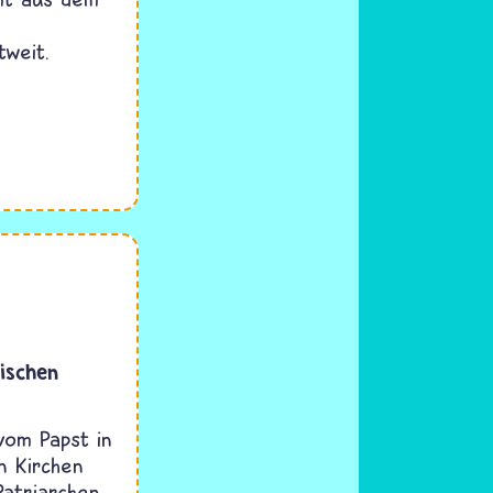
tweit.
ischen
vom Papst in
n Kirchen
atriarchen