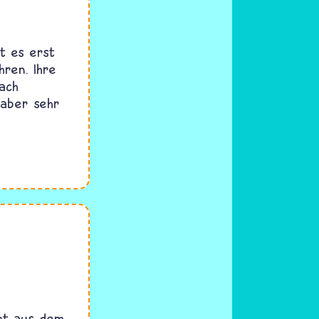
bt es erst
hren. Ihre
ach
n aber sehr
mt aus dem