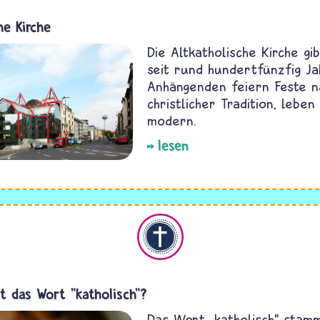
he Kirche
Die Altkatholische Kirche gi
seit rund hundertfünzfig Ja
Anhängenden feiern Feste n
christlicher Tradition, lebe
modern.
lesen
Christentum
t das Wort "katholisch"?
Das Wort „katholisch“ stam