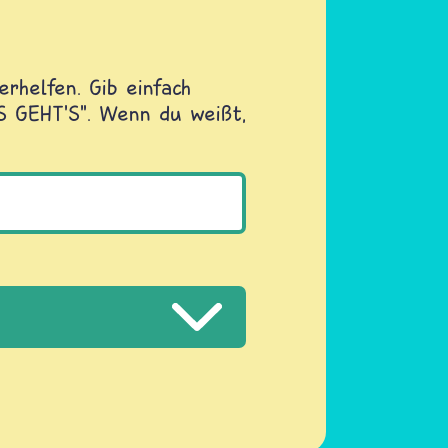
rhelfen. Gib einfach
OS GEHT'S". Wenn du weißt,