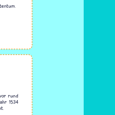
stentum.
 vor rund
Jahr 1534
t.