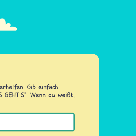
rhelfen. Gib einfach
OS GEHT'S". Wenn du weißt,