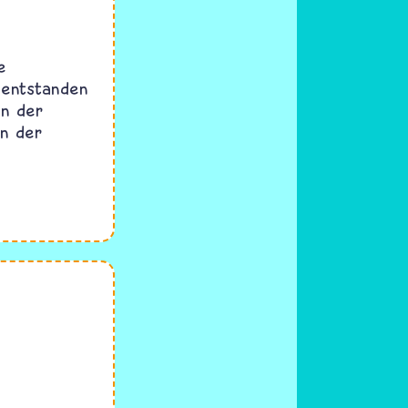
e
 entstanden
en der
en der