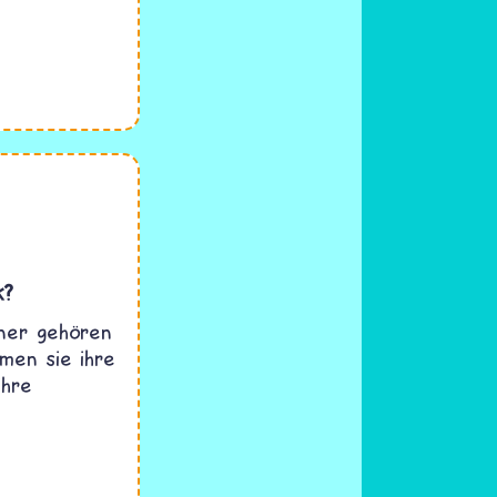
k?
aner gehören
men sie ihre
ihre