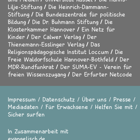
Lilje-Stiftung
Die Heinrich-Dammann-
Stiftung
Die Bundeszentrale für politische
Bildung
Die Dr. Buhmann Stiftung
Die
Klosterkammer Hannover
Ein Netz für
Kinder
Der Calwer Verlag
Der
Thienemann-Esslinger Verlag
Das
Religionspädagogische Institut Loccum
Die
Freie Waldorfschule Hannover-Bothfeld
Der
MDR-Rundfunkrat
Der SUMA-EV - Verein für
freien Wissenszugang
Der Erfurter Netcode
Impressum
Datenschutz
Über uns
Presse
Fußzeile
Mediadaten
Für Erwachsene
Helfen Sie mit
Sicher surfen
In Zusammenarbeit mit
evangelisch.de