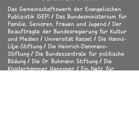
Das Gemeinschaftswerk der Evangelischen
Publizistik (GEP)
Das Bundesministerium für
Familie, Senioren, Frauen und Jugend
Der
Beauftragte der Bundesregierung für Kultur
und Medien
Universität Kassel
Die Hanns-
Lilje-Stiftung
Die Heinrich-Dammann-
Stiftung
Die Bundeszentrale für politische
Bildung
Die Dr. Buhmann Stiftung
Die
Klosterkammer Hannover
Ein Netz für
Kinder
Der Calwer Verlag
Der
Thienemann-Esslinger Verlag
Das
Religionspädagogische Institut Loccum
Die
Freie Waldorfschule Hannover-Bothfeld
Der
MDR-Rundfunkrat
Der SUMA-EV - Verein für
freien Wissenszugang
Der Erfurter Netcode
Impressum
Datenschutz
Über uns
Presse