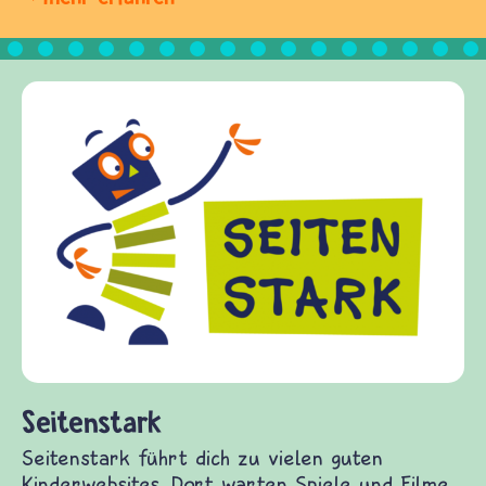
Frieden Fragen
frieden-fragen.de ist ein Internet-Angebot für
Kinder, Eltern und ErzieherInnen das zu
Fragen von Krieg und Frieden, Streit und
Gewalt informiert und einen Austausch zu
diesem Themenbereich ermöglicht. frieden-
fragen.de bietet Antworten auf wichtige
(Über-)Lebensfragen aus den Bereichen Krieg
und Frieden, Streit und Gewalt.