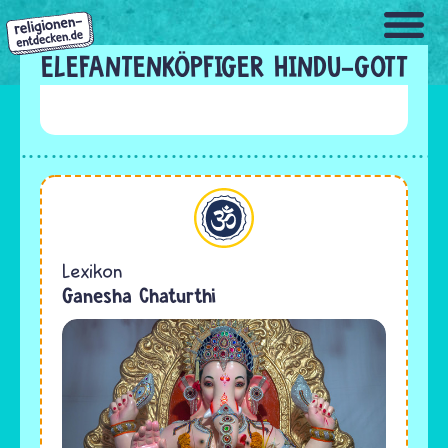
Direkt
zum
Inhalt
ELEFANTENKÖPFIGER HINDU-GOTT
Hinduismus
Lexikon
Ganesha Chaturthi