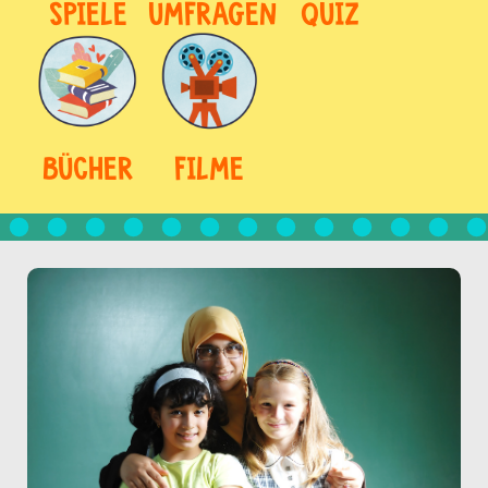
SPIELE
UMFRAGEN
QUIZ
BÜCHER
FILME