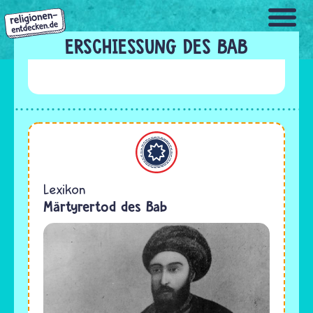
Direkt
zum
Inhalt
ERSCHIESSUNG DES BAB
Bahaitum
Lexikon
Märtyrertod des Bab