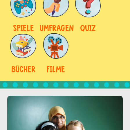
SPIELE
UMFRAGEN
QUIZ
BÜCHER
FILME