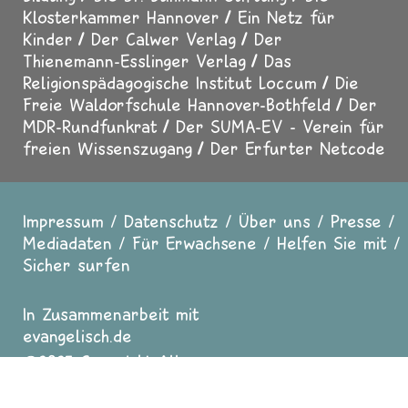
Klosterkammer Hannover
Ein Netz für
Kinder
Der Calwer Verlag
Der
Thienemann-Esslinger Verlag
Das
Religionspädagogische Institut Loccum
Die
Freie Waldorfschule Hannover-Bothfeld
Der
MDR-Rundfunkrat
Der SUMA-EV - Verein für
freien Wissenszugang
Der Erfurter Netcode
Impressum
Datenschutz
Über uns
Presse
Fußzeile
Mediadaten
Für Erwachsene
Helfen Sie mit
Sicher surfen
In Zusammenarbeit mit
evangelisch.de
2025 Copyright All
Rights reserved