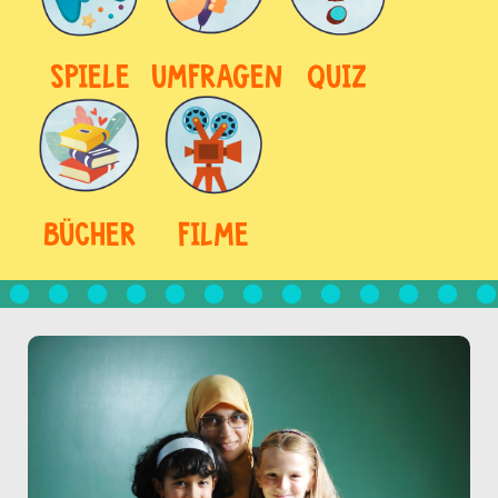
SPIELE
UMFRAGEN
QUIZ
BÜCHER
FILME