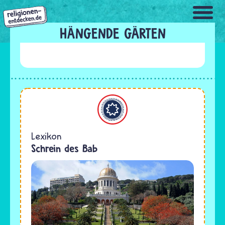
Direkt
zum
Inhalt
HÄNGENDE GÄRTEN
Bahaitum
Lexikon
Schrein des Bab