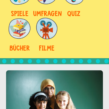
SPIELE
UMFRAGEN
QUIZ
BÜCHER
FILME