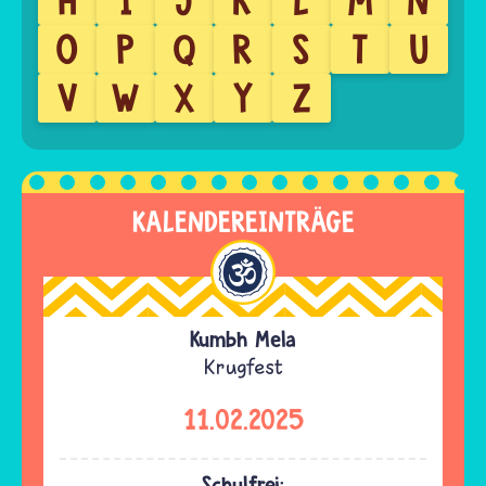
H
I
J
K
L
M
N
O
P
Q
R
S
T
U
V
W
X
Y
Z
KALENDEREINTRÄGE
Kumbh Mela
Krugfest
11.02.2025
Schulfrei: