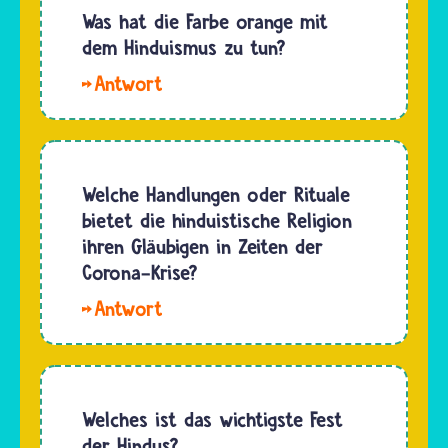
manche…
hängt
Was hat die Farbe orange mit
und
mit der
dem Hinduismus zu tun?
Alaknanda
Zeitrechnung
im
Die
der
Himalaya-
Farbe
Götter
Gebirge…
Orange
zusammen:
hat nicht
Laut
nur
Welche Handlungen oder Rituale
Überlieferung
religiöse
bietet die hinduistische Religion
dauert
Bedeutung
ihren Gläubigen in Zeiten der
ein
für den
Corona-Krise?
Götter-
Hinduismus,
Tag ein…
Hallo
sondern
Melaniqueen,
ist auch
manche
für die
Regeln in
Tradition
der
Welches ist das wichtigste Fest
und
Corona-
der Hindus?
Kultur…