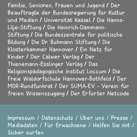
Familie, Senioren, Frauen und Jugend
Der
Beauftragte der Bundesregierung für Kultur
und Medien
Universität Kassel
Die Hanns-
Lilje-Stiftung
Die Heinrich-Dammann-
Stiftung
Die Bundeszentrale für politische
Bildung
Die Dr. Buhmann Stiftung
Die
Klosterkammer Hannover
Ein Netz für
Kinder
Der Calwer Verlag
Der
Thienemann-Esslinger Verlag
Das
Religionspädagogische Institut Loccum
Die
Freie Waldorfschule Hannover-Bothfeld
Der
MDR-Rundfunkrat
Der SUMA-EV - Verein für
freien Wissenszugang
Der Erfurter Netcode
Impressum
Datenschutz
Über uns
Presse
Fußzeile
Mediadaten
Für Erwachsene
Helfen Sie mit
Sicher surfen