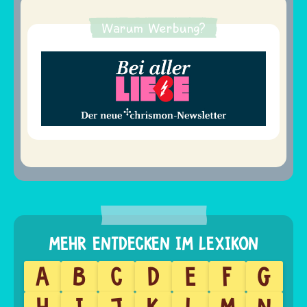
Warum Werbung?
A
B
C
D
E
F
G