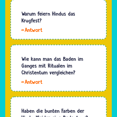
Warum feiern Hindus das
Krugfest?
Mit
dem
Krugfest
Kumbh
Mela
Wie kann man das Baden im
erinnern
Ganges mit Ritualen im
sich
Christentum vergleichen?
Hindus
Für
an eine
Hindus
besondere
ist das
Legende.
Wasser
Sie
des
Haben die bunten Farben der
erzählt
Ganges