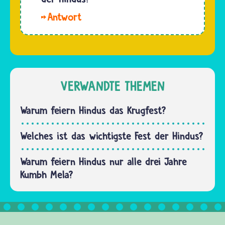
Pandemie
Hallo
waren
Pia. Sehr
für
viele
Hindus
Hindus
nichts
feiern
Neues.
Kumbh
VERWANDTE THEMEN
Auch
Mela, das
wenn nur
ist das
Warum feiern Hindus das Krugfest?
ein…
größte
Pilgerfest
Welches ist das wichtigste Fest der Hindus?
der Welt.
Es findet
Warum feiern Hindus nur alle drei Jahre
alle drei
Kumbh Mela?
Jahre…