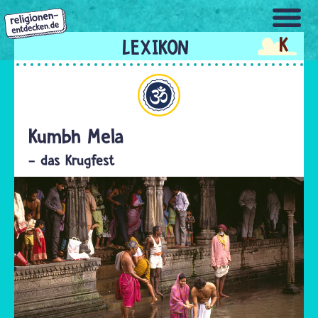
Direkt
zum
K
Inhalt
Hinduismus
Kumbh Mela
- das Krugfest