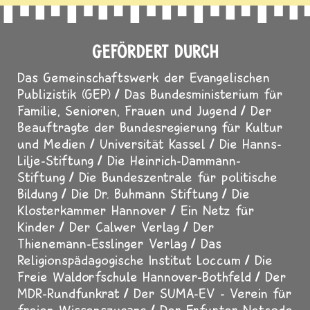
GEFÖRDERT DURCH
Das Gemeinschaftswerk der Evangelischen
Publizistik (GEP)
Das Bundesministerium für
Familie, Senioren, Frauen und Jugend
Der
Beauftragte der Bundesregierung für Kultur
und Medien
Universität Kassel
Die Hanns-
Lilje-Stiftung
Die Heinrich-Dammann-
Stiftung
Die Bundeszentrale für politische
Bildung
Die Dr. Buhmann Stiftung
Die
Klosterkammer Hannover
Ein Netz für
Kinder
Der Calwer Verlag
Der
Thienemann-Esslinger Verlag
Das
Religionspädagogische Institut Loccum
Die
Freie Waldorfschule Hannover-Bothfeld
Der
MDR-Rundfunkrat
Der SUMA-EV - Verein für
freien Wissenszugang
Der Erfurter Netcode