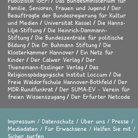
Publizistik (GEP)
Das Bundesministerium für
Familie, Senioren, Frauen und Jugend
Der
Beauftragte der Bundesregierung für Kultur
und Medien
Universität Kassel
Die Hanns-
Lilje-Stiftung
Die Heinrich-Dammann-
Stiftung
Die Bundeszentrale für politische
Bildung
Die Dr. Buhmann Stiftung
Die
Klosterkammer Hannover
Ein Netz für
Kinder
Der Calwer Verlag
Der
Thienemann-Esslinger Verlag
Das
Religionspädagogische Institut Loccum
Die
Freie Waldorfschule Hannover-Bothfeld
Der
MDR-Rundfunkrat
Der SUMA-EV - Verein für
freien Wissenszugang
Der Erfurter Netcode
Impressum
Datenschutz
Über uns
Presse
Fußzeile
Mediadaten
Für Erwachsene
Helfen Sie mit
Sicher surfen