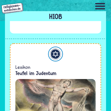
Direkt
zum
Inhalt
HIOB
Judentum
Lexikon
Teufel im Judentum