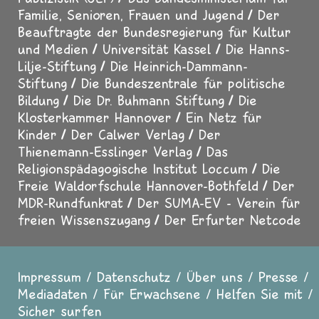
Familie, Senioren, Frauen und Jugend
Der
Beauftragte der Bundesregierung für Kultur
und Medien
Universität Kassel
Die Hanns-
Lilje-Stiftung
Die Heinrich-Dammann-
Stiftung
Die Bundeszentrale für politische
Bildung
Die Dr. Buhmann Stiftung
Die
Klosterkammer Hannover
Ein Netz für
Kinder
Der Calwer Verlag
Der
Thienemann-Esslinger Verlag
Das
Religionspädagogische Institut Loccum
Die
Freie Waldorfschule Hannover-Bothfeld
Der
MDR-Rundfunkrat
Der SUMA-EV - Verein für
freien Wissenszugang
Der Erfurter Netcode
Impressum
Datenschutz
Über uns
Presse
Fußzeile
Mediadaten
Für Erwachsene
Helfen Sie mit
Sicher surfen