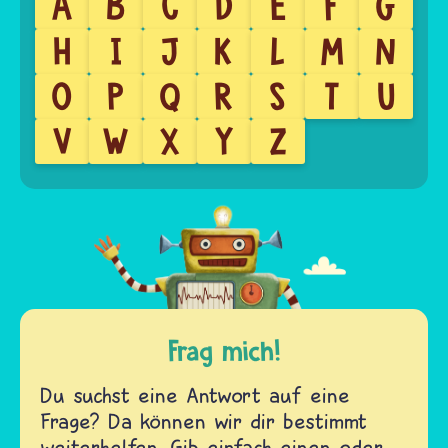
A
B
C
D
E
F
G
H
I
J
K
L
M
N
O
P
Q
R
S
T
U
V
W
X
Y
Z
Frag mich!
Du suchst eine Antwort auf eine
Frage? Da können wir dir bestimmt
weiterhelfen. Gib einfach einen oder