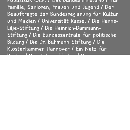
Familie, Senioren, Frauen und Jugend
Der
Beauftragte der Bundesregierung für Kultur
und Medien
Universität Kassel
Die Hanns-
Lilje-Stiftung
Die Heinrich-Dammann-
Stiftung
Die Bundeszentrale für politische
Bildung
Die Dr. Buhmann Stiftung
Die
Klosterkammer Hannover
Ein Netz für
Kinder
Der Calwer Verlag
Der
Thienemann-Esslinger Verlag
Das
Religionspädagogische Institut Loccum
Die
Freie Waldorfschule Hannover-Bothfeld
Der
MDR-Rundfunkrat
Der SUMA-EV - Verein für
freien Wissenszugang
Der Erfurter Netcode
Impressum
Datenschutz
Über uns
Presse
Fußzeile
Mediadaten
Für Erwachsene
Helfen Sie mit
Sicher surfen