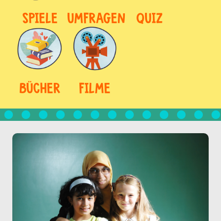
SPIELE
UMFRAGEN
QUIZ
BÜCHER
FILME