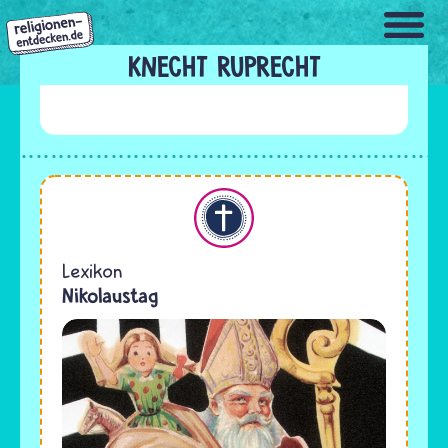
Direkt
zum
Inhalt
KNECHT RUPRECHT
Christentum
Lexikon
Nikolaustag