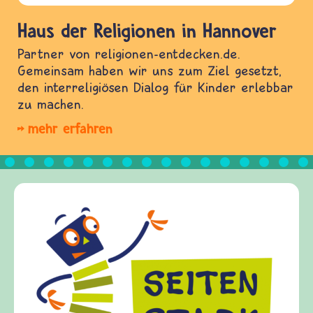
Haus der Religionen in Hannover
Partner von religionen-entdecken.de.
Gemeinsam haben wir uns zum Ziel gesetzt,
den interreligiösen Dialog für Kinder erlebbar
zu machen.
mehr erfahren
Frieden Fragen
frieden-fragen.de ist ein Internet-Angebot für
Kinder, Eltern und ErzieherInnen das zu
Fragen von Krieg und Frieden, Streit und
Gewalt informiert und einen Austausch zu