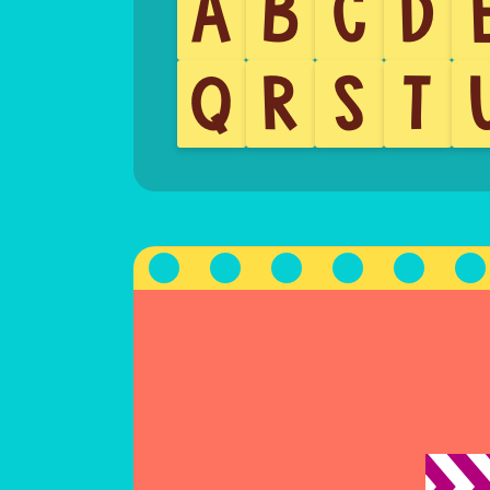
A
B
C
D
Q
R
S
T