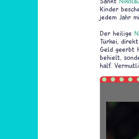
Sankt
Nikola
Kinder besch
jedem Jahr m
Der heilige
N
Türkei, direk
Geld geerbt 
behielt, son
half. Vermutl