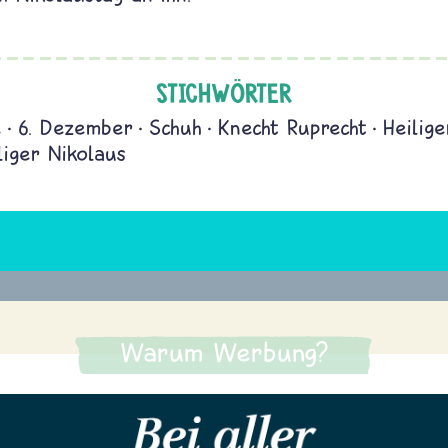
STICHWÖRTER
e
6. Dezember
Schuh
Knecht Ruprecht
Heilige
liger Nikolaus
Warum Werbung?