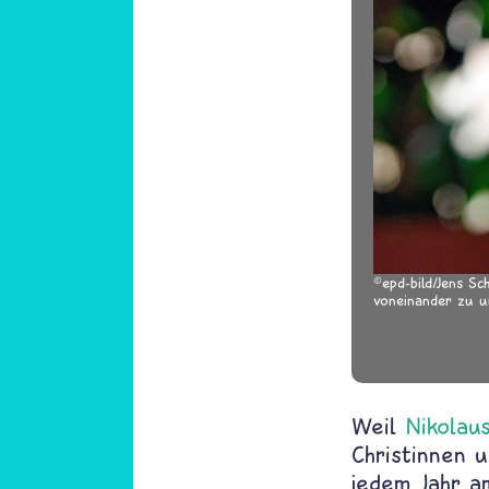
epd-bild/Jens Sc
voneinander zu un
Weil
Nikolau
Christinnen 
jedem Jahr am