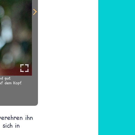
nd gut
uf dem Kopf.
verehren ihn
sich in