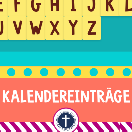
E
F
G
H
I
J
K
U
V
W
X
Y
Z
KALENDEREINTRÄGE