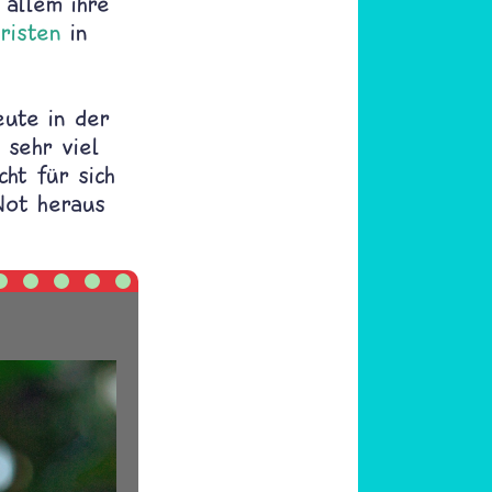
 allem ihre
risten
in
eute in der
 sehr viel
cht für sich
Not heraus