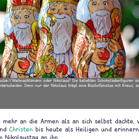
hulze
Weihnachtsmann oder Nikolaus? Die beliebten Schokoladenfiguren si
terscheiden. Denn nur der Nikolaus trägt eine Bischofsmütze mit Kreuz, a
s
mehr an die Armen als an sich selbst dachte, 
und
Christen
bis heute als Heiligen und erinnern 
 Nikolaustag an ihn.