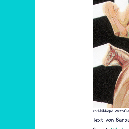
epd-bild/epd West/C
Text von
Barb