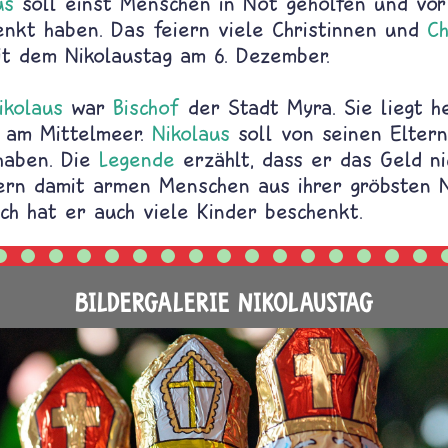
us
soll einst Menschen in Not geholfen und vor
enkt haben. Das feiern viele Christinnen und
Ch
it dem Nikolaustag am 6. Dezember.
ikolaus
war
Bischof
der Stadt Myra. Sie liegt h
t am Mittelmeer.
Nikolaus
soll von seinen Eltern
haben. Die
Legende
erzählt, dass er das Geld ni
dern damit armen Menschen aus ihrer gröbsten 
ich hat er auch viele Kinder beschenkt.
BILDERGALERIE NIKOLAUSTAG