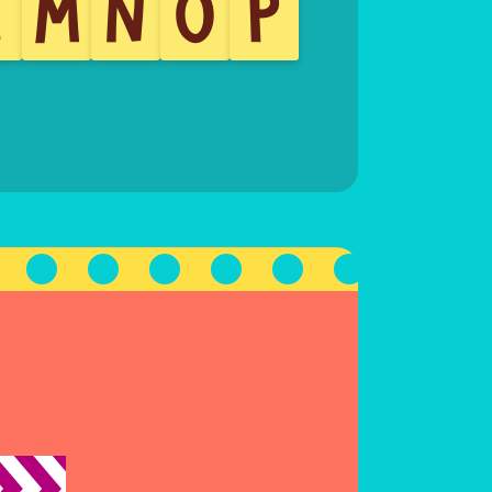
L
M
N
O
P