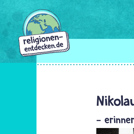
Direkt
zum
Inhalt
Nikola
- erinne