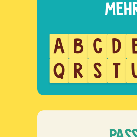
A
B
C
D
Q
R
S
T
PAS