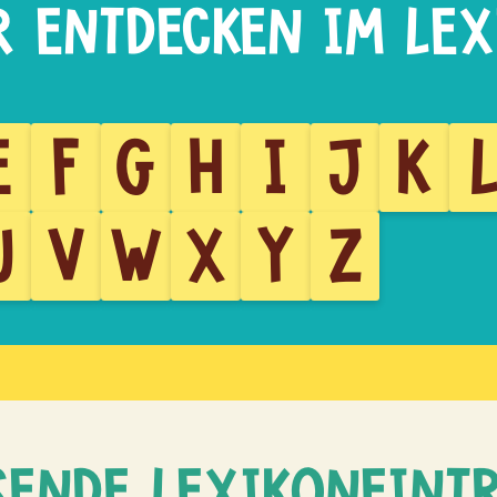
E
F
G
H
I
J
K
U
V
W
X
Y
Z
SENDE LEXIKONEINT