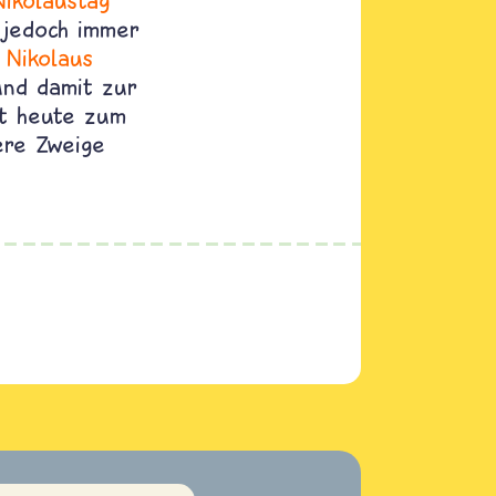
Nikolaustag
 jedoch immer
r
Nikolaus
und damit zur
mt heute zum
ere Zweige