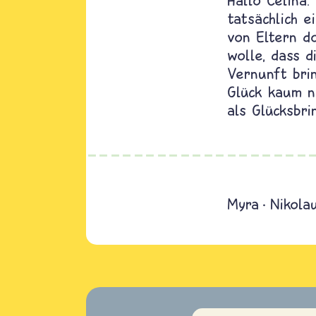
Hallo Celina
tatsächlich 
von Eltern do
wolle, dass 
Vernunft bri
Glück kaum n
als Glücksbri
Myra
Nikola