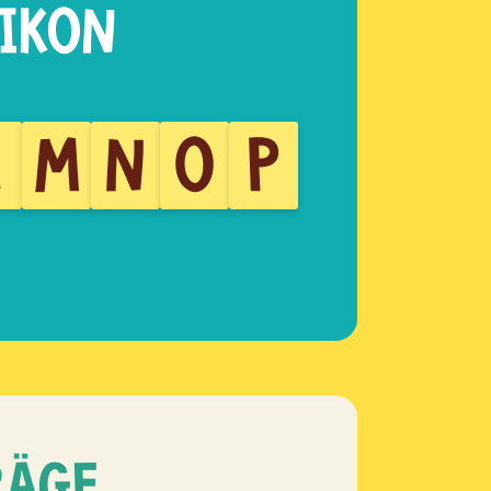
L
M
N
O
P
RÄGE