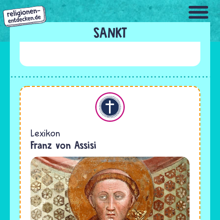
Direkt
zum
Inhalt
SANKT
Christentum
Lexikon
Franz von Assisi