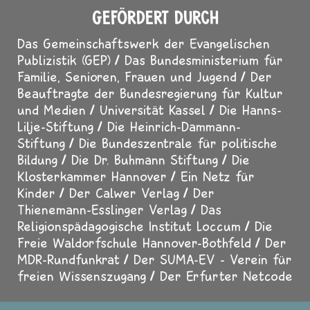
GEFÖRDERT DURCH
Das Gemeinschaftswerk der Evangelischen
Publizistik (GEP)
Das Bundesministerium für
Familie, Senioren, Frauen und Jugend
Der
Beauftragte der Bundesregierung für Kultur
und Medien
Universität Kassel
Die Hanns-
Lilje-Stiftung
Die Heinrich-Dammann-
Stiftung
Die Bundeszentrale für politische
Bildung
Die Dr. Buhmann Stiftung
Die
Klosterkammer Hannover
Ein Netz für
Kinder
Der Calwer Verlag
Der
Thienemann-Esslinger Verlag
Das
Religionspädagogische Institut Loccum
Die
Freie Waldorfschule Hannover-Bothfeld
Der
MDR-Rundfunkrat
Der SUMA-EV - Verein für
freien Wissenszugang
Der Erfurter Netcode