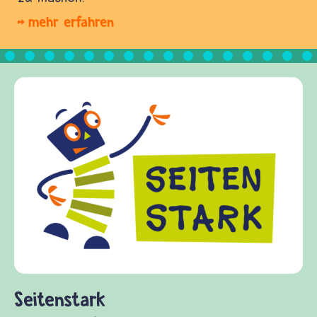
mehr erfahren
Frieden Fragen
frieden-fragen.de ist ein Internet-Ange
Kinder, Eltern und ErzieherInnen das z
Fragen von Krieg und Frieden, Streit u
Gewalt informiert und einen Austausch
diesem Themenbereich ermöglicht. frie
fragen.de bietet Antworten auf wichtig
(Über-)Lebensfragen aus den Bereichen
und Frieden, Streit und Gewalt.