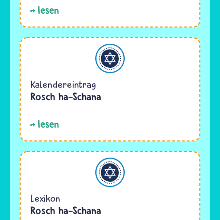
lesen
Judentum
Kalendereintrag
Rosch ha-Schana
lesen
Judentum
Lexikon
Rosch ha-Schana