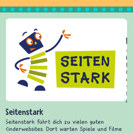
Frieden Fragen
frieden-fragen.de ist ein Internet-Angebot für
Kinder, Eltern und ErzieherInnen das zu
Fragen von Krieg und Frieden, Streit und
Gewalt informiert und einen Austausch zu
diesem Themenbereich ermöglicht. frieden-
fragen.de bietet Antworten auf wichtige
(Über-)Lebensfragen aus den Bereichen Krieg
und Frieden, Streit und Gewalt.