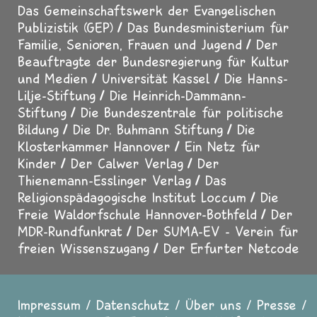
Das Gemeinschaftswerk der Evangelischen
Publizistik (GEP)
Das Bundesministerium für
Familie, Senioren, Frauen und Jugend
Der
Beauftragte der Bundesregierung für Kultur
und Medien
Universität Kassel
Die Hanns-
Lilje-Stiftung
Die Heinrich-Dammann-
Stiftung
Die Bundeszentrale für politische
Bildung
Die Dr. Buhmann Stiftung
Die
Klosterkammer Hannover
Ein Netz für
Kinder
Der Calwer Verlag
Der
Thienemann-Esslinger Verlag
Das
Religionspädagogische Institut Loccum
Die
Freie Waldorfschule Hannover-Bothfeld
Der
MDR-Rundfunkrat
Der SUMA-EV - Verein für
freien Wissenszugang
Der Erfurter Netcode
Impressum
Datenschutz
Über uns
Presse