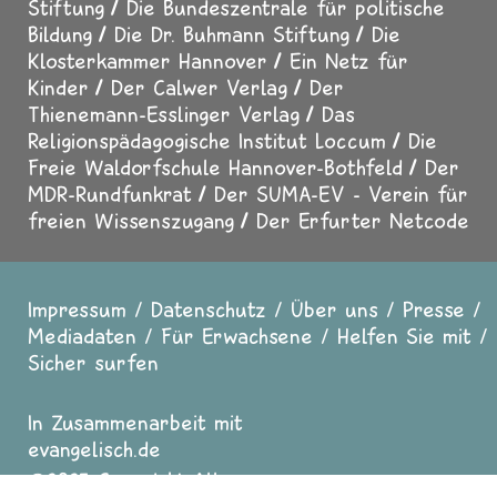
Stiftung
Die Bundeszentrale für politische
Bildung
Die Dr. Buhmann Stiftung
Die
Klosterkammer Hannover
Ein Netz für
Kinder
Der Calwer Verlag
Der
Thienemann-Esslinger Verlag
Das
Religionspädagogische Institut Loccum
Die
Freie Waldorfschule Hannover-Bothfeld
Der
MDR-Rundfunkrat
Der SUMA-EV - Verein für
freien Wissenszugang
Der Erfurter Netcode
Impressum
Datenschutz
Über uns
Presse
Fußzeile
Mediadaten
Für Erwachsene
Helfen Sie mit
Sicher surfen
In Zusammenarbeit mit
evangelisch.de
2025 Copyright All