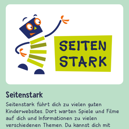
Frieden Fragen
frieden-fragen.de ist ein Internet-Angebo
Kinder, Eltern und ErzieherInnen das zu
Fragen von Krieg und Frieden, Streit und
Gewalt informiert und einen Austausch z
diesem Themenbereich ermöglicht. friede
fragen.de bietet Antworten auf wichtige
(Über-)Lebensfragen aus den Bereichen K
und Frieden, Streit und Gewalt.