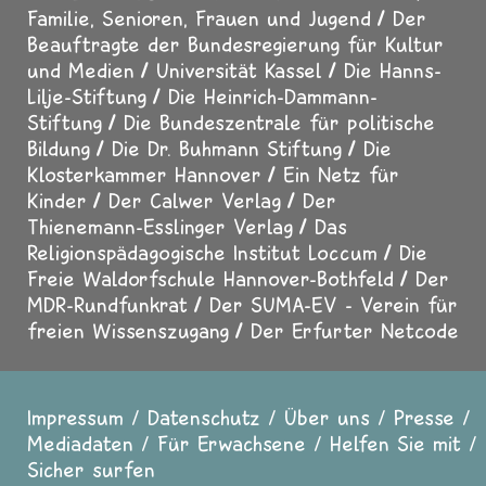
Familie, Senioren, Frauen und Jugend
Der
Beauftragte der Bundesregierung für Kultur
und Medien
Universität Kassel
Die Hanns-
Lilje-Stiftung
Die Heinrich-Dammann-
Stiftung
Die Bundeszentrale für politische
Bildung
Die Dr. Buhmann Stiftung
Die
Klosterkammer Hannover
Ein Netz für
Kinder
Der Calwer Verlag
Der
Thienemann-Esslinger Verlag
Das
Religionspädagogische Institut Loccum
Die
Freie Waldorfschule Hannover-Bothfeld
Der
MDR-Rundfunkrat
Der SUMA-EV - Verein für
freien Wissenszugang
Der Erfurter Netcode
Impressum
Datenschutz
Über uns
Presse
Fußzeile
Mediadaten
Für Erwachsene
Helfen Sie mit
Sicher surfen