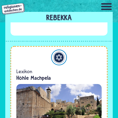
Direkt
zum
Inhalt
REBEKKA
Judentum
Lexikon
Höhle Machpela