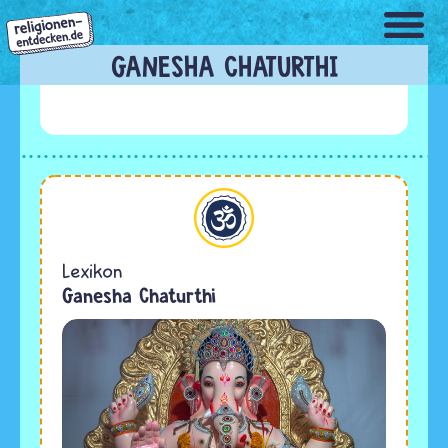
Direkt
zum
Inhalt
GANESHA CHATURTHI
Hinduismus
Lexikon
Ganesha Chaturthi