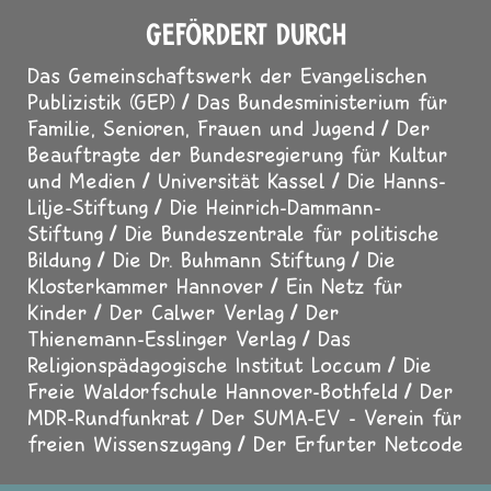
GEFÖRDERT DURCH
Das Gemeinschaftswerk der Evangelischen
Publizistik (GEP)
Das Bundesministerium für
Familie, Senioren, Frauen und Jugend
Der
Beauftragte der Bundesregierung für Kultur
und Medien
Universität Kassel
Die Hanns-
Lilje-Stiftung
Die Heinrich-Dammann-
Stiftung
Die Bundeszentrale für politische
Bildung
Die Dr. Buhmann Stiftung
Die
Klosterkammer Hannover
Ein Netz für
Kinder
Der Calwer Verlag
Der
Thienemann-Esslinger Verlag
Das
Religionspädagogische Institut Loccum
Die
Freie Waldorfschule Hannover-Bothfeld
Der
MDR-Rundfunkrat
Der SUMA-EV - Verein für
freien Wissenszugang
Der Erfurter Netcode