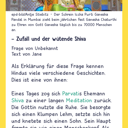
epd-bild/Antje Stiebitz
Der Schrein Iccha Purti Ganesha
Pandal in Mumbai zieht beim jährlichen Fest Ganesha Chaturthi
zu Ehren von Gott Ganesha täglich bis zu 70000 Menschen
an.
- Zufall und der wütende Shiva
Unbekannt
Text von
Jane
Als Erklärung für diese Frage kennen
Hindus viele verschiedene Geschichten.
Dies ist eine von ihnen:
Eines Tages zog sich
Parvati
s Ehemann
Shiva
zu einer langen
Meditation
zurück.
Die Göttin nutzte die Ruhe. Sie besorgte
sich einen Klumpen Lehm, setzte sich hin
und knetete sich einen Sohn. Sein Haupt
formte sie wie einen Menschenkopf. Als