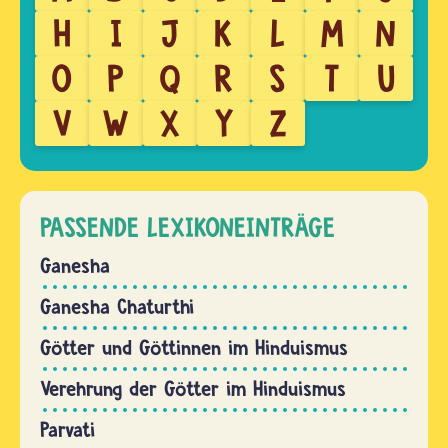
H
I
J
K
L
M
N
O
P
Q
R
S
T
U
V
W
X
Y
Z
PASSENDE LEXIKONEINTRÄGE
Ganesha
Ganesha Chaturthi
Götter und Göttinnen im Hinduismus
Verehrung der Götter im Hinduismus
Parvati