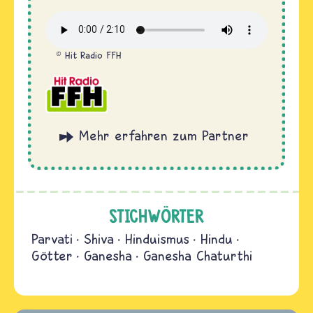
Hit Radio FFH
 und
rlesen
Quer
STICHWÖRTER
Parvati
Shiva
Hinduismus
Hindu
Götter
Ganesha
Ganesha Chaturthi