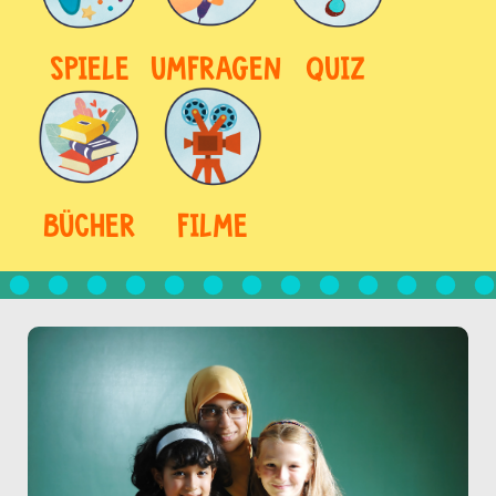
SPIELE
UMFRAGEN
QUIZ
BÜCHER
FILME