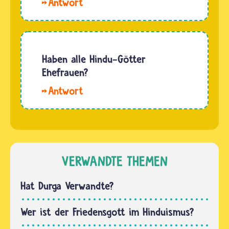
Hallo
Ehren
den…
Hatice.
des
Viele
Gottes
Gottheiten
Ganesha. Die
der
Haben alle Hindu-Götter
meisten
Hindus
Ehefrauen?
Anhängenden
halten
von…
Hallo
einige
Mathu.
Dinge in
Nein,
ihren
manche
Händen.
Götter
Sie
und
VERWANDTE THEMEN
stehen
Göttinnen
für
sind
Hat Durga Verwandte?
bestimmte
solo.
Eigenschaften,
Andere
Wer ist der Friedensgott im Hinduismus?
…
Göttinnen