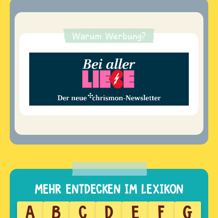
Warum Werbung?
A
B
C
D
E
F
G